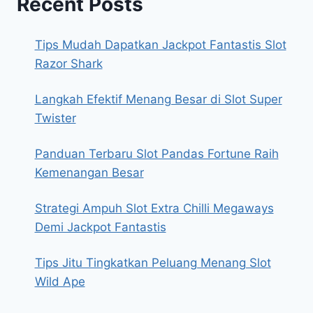
Recent Posts
Tips Mudah Dapatkan Jackpot Fantastis Slot
Razor Shark
Langkah Efektif Menang Besar di Slot Super
Twister
Panduan Terbaru Slot Pandas Fortune Raih
Kemenangan Besar
Strategi Ampuh Slot Extra Chilli Megaways
Demi Jackpot Fantastis
Tips Jitu Tingkatkan Peluang Menang Slot
Wild Ape