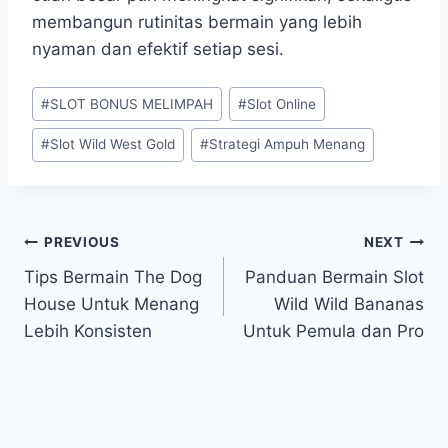
membangun rutinitas bermain yang lebih
nyaman dan efektif setiap sesi.
Post
#
SLOT BONUS MELIMPAH
#
Slot Online
Tags:
#
Slot Wild West Gold
#
Strategi Ampuh Menang
Post
PREVIOUS
NEXT
Tips Bermain The Dog
Panduan Bermain Slot
navigation
House Untuk Menang
Wild Wild Bananas
Lebih Konsisten
Untuk Pemula dan Pro