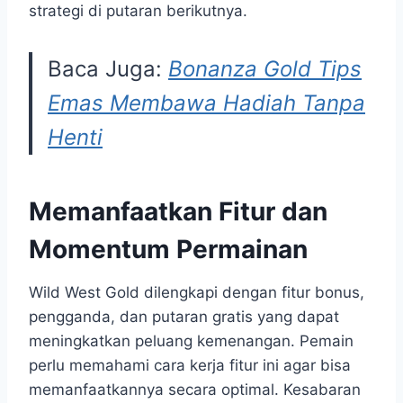
strategi di putaran berikutnya.
Baca Juga:
Bonanza Gold Tips
Emas Membawa Hadiah Tanpa
Henti
Memanfaatkan Fitur dan
Momentum Permainan
Wild West Gold dilengkapi dengan fitur bonus,
pengganda, dan putaran gratis yang dapat
meningkatkan peluang kemenangan. Pemain
perlu memahami cara kerja fitur ini agar bisa
memanfaatkannya secara optimal. Kesabaran