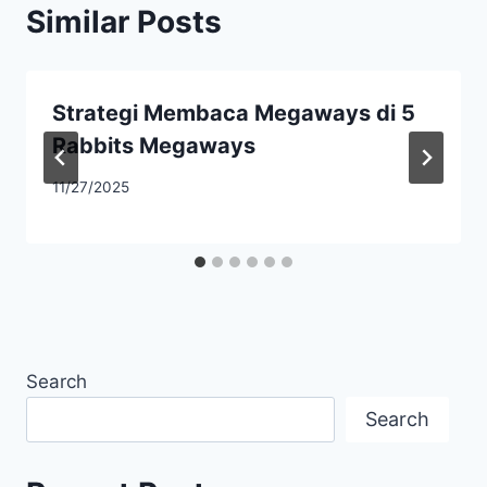
Similar Posts
Strategi Membaca Megaways di 5
Rabbits Megaways
11/27/2025
Search
Search