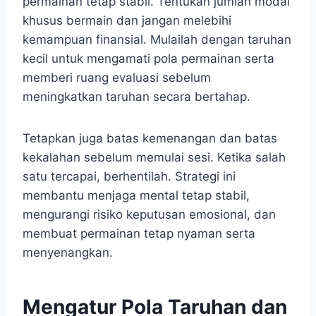
permainan tetap stabil. Tentukan jumlah modal
khusus bermain dan jangan melebihi
kemampuan finansial. Mulailah dengan taruhan
kecil untuk mengamati pola permainan serta
memberi ruang evaluasi sebelum
meningkatkan taruhan secara bertahap.
Tetapkan juga batas kemenangan dan batas
kekalahan sebelum memulai sesi. Ketika salah
satu tercapai, berhentilah. Strategi ini
membantu menjaga mental tetap stabil,
mengurangi risiko keputusan emosional, dan
membuat permainan tetap nyaman serta
menyenangkan.
Mengatur Pola Taruhan dan