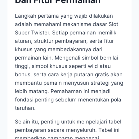
Langkah pertama yang wajib dilakukan
adalah memahami mekanisme dasar Slot
Super Twister. Setiap permainan memiliki
aturan, struktur pembayaran, serta fitur
khusus yang membedakannya dari
permainan lain. Mengenali simbol bernilai
tinggi, simbol khusus seperti wild atau
bonus, serta cara kerja putaran gratis akan
membantu pemain menyusun strategi yang
lebih matang. Pemahaman ini menjadi
fondasi penting sebelum menentukan pola
taruhan.
Selain itu, penting untuk mempelajari tabel
pembayaran secara menyeluruh. Tabel ini
memberikan gambaran mengenai