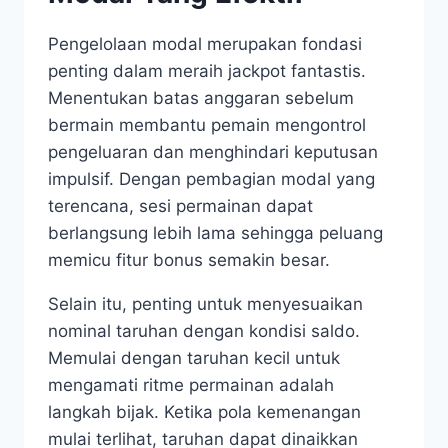
Pengelolaan modal merupakan fondasi
penting dalam meraih jackpot fantastis.
Menentukan batas anggaran sebelum
bermain membantu pemain mengontrol
pengeluaran dan menghindari keputusan
impulsif. Dengan pembagian modal yang
terencana, sesi permainan dapat
berlangsung lebih lama sehingga peluang
memicu fitur bonus semakin besar.
Selain itu, penting untuk menyesuaikan
nominal taruhan dengan kondisi saldo.
Memulai dengan taruhan kecil untuk
mengamati ritme permainan adalah
langkah bijak. Ketika pola kemenangan
mulai terlihat, taruhan dapat dinaikkan