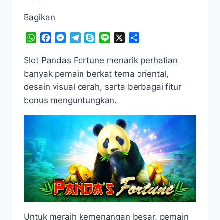
Bagikan
WhatsApp
Facebook
Messenger
Telegram
Skype
Line
X
Share
Slot Pandas Fortune menarik perhatian
banyak pemain berkat tema oriental,
desain visual cerah, serta berbagai fitur
bonus menguntungkan.
Untuk meraih kemenangan besar, pemain