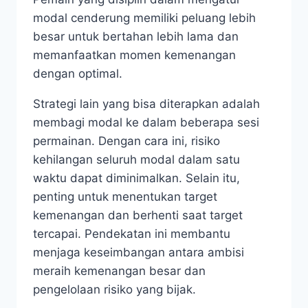
modal cenderung memiliki peluang lebih
besar untuk bertahan lebih lama dan
memanfaatkan momen kemenangan
dengan optimal.
Strategi lain yang bisa diterapkan adalah
membagi modal ke dalam beberapa sesi
permainan. Dengan cara ini, risiko
kehilangan seluruh modal dalam satu
waktu dapat diminimalkan. Selain itu,
penting untuk menentukan target
kemenangan dan berhenti saat target
tercapai. Pendekatan ini membantu
menjaga keseimbangan antara ambisi
meraih kemenangan besar dan
pengelolaan risiko yang bijak.