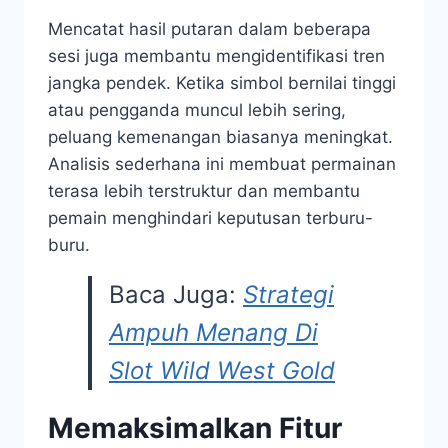
Mencatat hasil putaran dalam beberapa
sesi juga membantu mengidentifikasi tren
jangka pendek. Ketika simbol bernilai tinggi
atau pengganda muncul lebih sering,
peluang kemenangan biasanya meningkat.
Analisis sederhana ini membuat permainan
terasa lebih terstruktur dan membantu
pemain menghindari keputusan terburu-
buru.
Baca Juga:
Strategi
Ampuh Menang Di
Slot Wild West Gold
Memaksimalkan Fitur