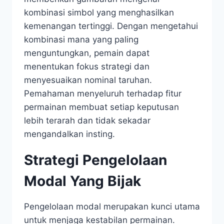
kombinasi simbol yang menghasilkan
kemenangan tertinggi. Dengan mengetahui
kombinasi mana yang paling
menguntungkan, pemain dapat
menentukan fokus strategi dan
menyesuaikan nominal taruhan.
Pemahaman menyeluruh terhadap fitur
permainan membuat setiap keputusan
lebih terarah dan tidak sekadar
mengandalkan insting.
Strategi Pengelolaan
Modal Yang Bijak
Pengelolaan modal merupakan kunci utama
untuk menjaga kestabilan permainan.