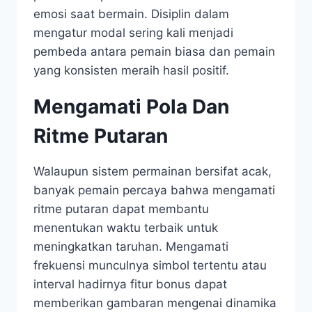
emosi saat bermain. Disiplin dalam
mengatur modal sering kali menjadi
pembeda antara pemain biasa dan pemain
yang konsisten meraih hasil positif.
Mengamati Pola Dan
Ritme Putaran
Walaupun sistem permainan bersifat acak,
banyak pemain percaya bahwa mengamati
ritme putaran dapat membantu
menentukan waktu terbaik untuk
meningkatkan taruhan. Mengamati
frekuensi munculnya simbol tertentu atau
interval hadirnya fitur bonus dapat
memberikan gambaran mengenai dinamika