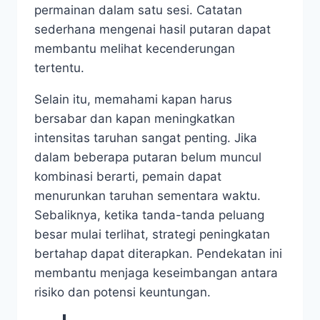
permainan dalam satu sesi. Catatan
sederhana mengenai hasil putaran dapat
membantu melihat kecenderungan
tertentu.
Selain itu, memahami kapan harus
bersabar dan kapan meningkatkan
intensitas taruhan sangat penting. Jika
dalam beberapa putaran belum muncul
kombinasi berarti, pemain dapat
menurunkan taruhan sementara waktu.
Sebaliknya, ketika tanda-tanda peluang
besar mulai terlihat, strategi peningkatan
bertahap dapat diterapkan. Pendekatan ini
membantu menjaga keseimbangan antara
risiko dan potensi keuntungan.