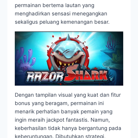
permainan bertema lautan yang
menghadirkan sensasi menegangkan
sekaligus peluang kemenangan besar.
Dengan tampilan visual yang kuat dan fitur
bonus yang beragam, permainan ini
menarik perhatian banyak pemain yang
ingin meraih jackpot fantastis. Namun,
keberhasilan tidak hanya bergantung pada
keberuntungan. Dibutuhkan strategi,