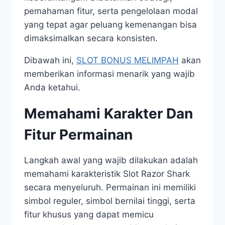
pemahaman fitur, serta pengelolaan modal
yang tepat agar peluang kemenangan bisa
dimaksimalkan secara konsisten.
Dibawah ini,
SLOT BONUS MELIMPAH
akan
memberikan informasi menarik yang wajib
Anda ketahui.
Memahami Karakter Dan
Fitur Permainan
Langkah awal yang wajib dilakukan adalah
memahami karakteristik Slot Razor Shark
secara menyeluruh. Permainan ini memiliki
simbol reguler, simbol bernilai tinggi, serta
fitur khusus yang dapat memicu