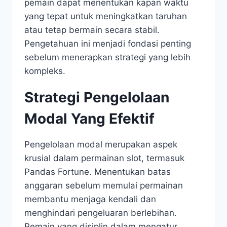
pemain dapat menentukan kapan waktu
yang tepat untuk meningkatkan taruhan
atau tetap bermain secara stabil.
Pengetahuan ini menjadi fondasi penting
sebelum menerapkan strategi yang lebih
kompleks.
Strategi Pengelolaan
Modal Yang Efektif
Pengelolaan modal merupakan aspek
krusial dalam permainan slot, termasuk
Pandas Fortune. Menentukan batas
anggaran sebelum memulai permainan
membantu menjaga kendali dan
menghindari pengeluaran berlebihan.
Pemain yang disiplin dalam mengatur