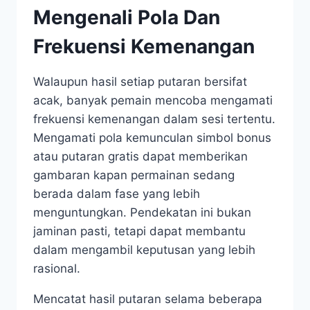
Mengenali Pola Dan
Frekuensi Kemenangan
Walaupun hasil setiap putaran bersifat
acak, banyak pemain mencoba mengamati
frekuensi kemenangan dalam sesi tertentu.
Mengamati pola kemunculan simbol bonus
atau putaran gratis dapat memberikan
gambaran kapan permainan sedang
berada dalam fase yang lebih
menguntungkan. Pendekatan ini bukan
jaminan pasti, tetapi dapat membantu
dalam mengambil keputusan yang lebih
rasional.
Mencatat hasil putaran selama beberapa