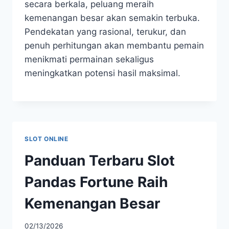
secara berkala, peluang meraih
kemenangan besar akan semakin terbuka.
Pendekatan yang rasional, terukur, dan
penuh perhitungan akan membantu pemain
menikmati permainan sekaligus
meningkatkan potensi hasil maksimal.
SLOT ONLINE
Panduan Terbaru Slot
Pandas Fortune Raih
Kemenangan Besar
02/13/2026