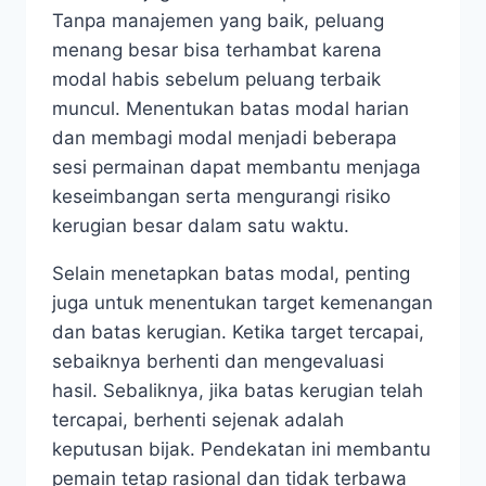
Tanpa manajemen yang baik, peluang
menang besar bisa terhambat karena
modal habis sebelum peluang terbaik
muncul. Menentukan batas modal harian
dan membagi modal menjadi beberapa
sesi permainan dapat membantu menjaga
keseimbangan serta mengurangi risiko
kerugian besar dalam satu waktu.
Selain menetapkan batas modal, penting
juga untuk menentukan target kemenangan
dan batas kerugian. Ketika target tercapai,
sebaiknya berhenti dan mengevaluasi
hasil. Sebaliknya, jika batas kerugian telah
tercapai, berhenti sejenak adalah
keputusan bijak. Pendekatan ini membantu
pemain tetap rasional dan tidak terbawa