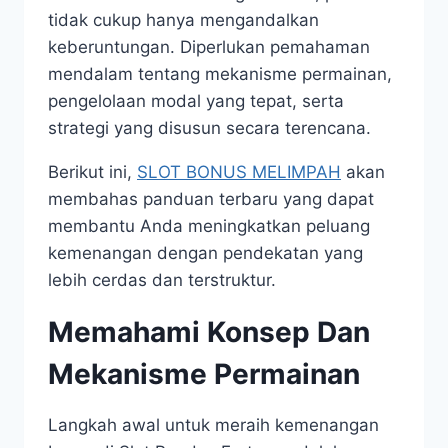
tidak cukup hanya mengandalkan
keberuntungan. Diperlukan pemahaman
mendalam tentang mekanisme permainan,
pengelolaan modal yang tepat, serta
strategi yang disusun secara terencana.
Berikut ini,
SLOT BONUS MELIMPAH
akan
membahas panduan terbaru yang dapat
membantu Anda meningkatkan peluang
kemenangan dengan pendekatan yang
lebih cerdas dan terstruktur.
Memahami Konsep Dan
Mekanisme Permainan
Langkah awal untuk meraih kemenangan