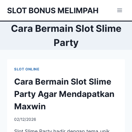
Skip
SLOT BONUS MELIMPAH
to
content
Cara Bermain Slot Slime
Party
SLOT ONLINE
Cara Bermain Slot Slime
Party Agar Mendapatkan
Maxwin
02/12/2026
Slot Slime Party hadir dengan tema unik