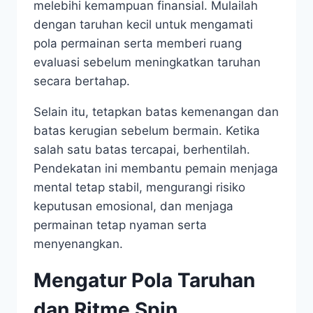
melebihi kemampuan finansial. Mulailah
dengan taruhan kecil untuk mengamati
pola permainan serta memberi ruang
evaluasi sebelum meningkatkan taruhan
secara bertahap.
Selain itu, tetapkan batas kemenangan dan
batas kerugian sebelum bermain. Ketika
salah satu batas tercapai, berhentilah.
Pendekatan ini membantu pemain menjaga
mental tetap stabil, mengurangi risiko
keputusan emosional, dan menjaga
permainan tetap nyaman serta
menyenangkan.
Mengatur Pola Taruhan
dan Ritme Spin