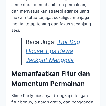
sementara, memahami tren permainan,
dan menyesuaikan strategi agar peluang
maxwin tetap terjaga, sekaligus menjaga
mental tetap tenang dan fokus sepanjang
sesi.
Baca Juga:
The Dog
House Tips Bawa
Jackpot Menggila
Memanfaatkan Fitur dan
Momentum Permainan
Slime Party biasanya dilengkapi dengan
fitur bonus, putaran gratis, dan pengganda