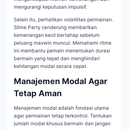
mengurangi keputusan impulsif.
Selain itu, perhatikan volatilitas permainan.
Slime Party cenderung memberikan
kemenangan kecil bertahap sebelum
peluang maxwin muncul. Memahami ritme
ini membantu pemain menentukan durasi
bermain yang tepat dan menghindari
kehilangan modal secara cepat.
Manajemen Modal Agar
Tetap Aman
Manajemen modal adalah fondasi utama
agar permainan tetap terkontrol. Tentukan
jumlah modal khusus bermain dan jangan