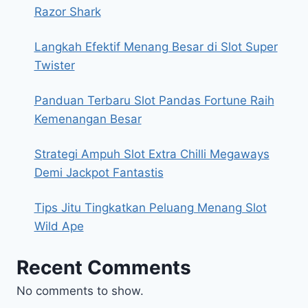
Razor Shark
Langkah Efektif Menang Besar di Slot Super
Twister
Panduan Terbaru Slot Pandas Fortune Raih
Kemenangan Besar
Strategi Ampuh Slot Extra Chilli Megaways
Demi Jackpot Fantastis
Tips Jitu Tingkatkan Peluang Menang Slot
Wild Ape
Recent Comments
No comments to show.