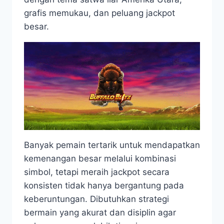
grafis memukau, dan peluang jackpot
besar.
Banyak pemain tertarik untuk mendapatkan
kemenangan besar melalui kombinasi
simbol, tetapi meraih jackpot secara
konsisten tidak hanya bergantung pada
keberuntungan. Dibutuhkan strategi
bermain yang akurat dan disiplin agar