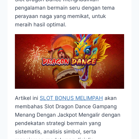
pengalaman bermain seru dengan tema
perayaan naga yang memikat, untuk
meraih hasil optimal.
Artikel ini
SLOT BONUS MELIMPAH
akan
membahas Slot Dragon Dance Gampang
Menang Dengan Jackpot Mengalir dengan
pendekatan strategi bermain yang
sistematis, analisis simbol, serta