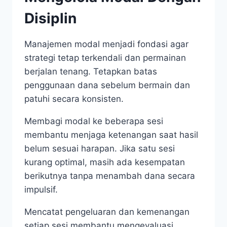
Disiplin
Manajemen modal menjadi fondasi agar
strategi tetap terkendali dan permainan
berjalan tenang. Tetapkan batas
penggunaan dana sebelum bermain dan
patuhi secara konsisten.
Membagi modal ke beberapa sesi
membantu menjaga ketenangan saat hasil
belum sesuai harapan. Jika satu sesi
kurang optimal, masih ada kesempatan
berikutnya tanpa menambah dana secara
impulsif.
Mencatat pengeluaran dan kemenangan
setiap sesi membantu mengevaluasi