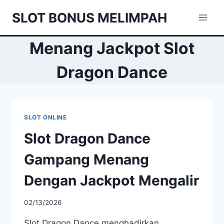
Skip
SLOT BONUS MELIMPAH
to
content
Menang Jackpot Slot
Dragon Dance
SLOT ONLINE
Slot Dragon Dance
Gampang Menang
Dengan Jackpot Mengalir
02/13/2026
Slot Dragon Dance menghadirkan