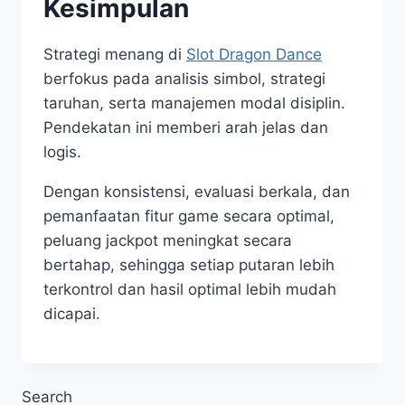
Kesimpulan
Strategi menang di
Slot Dragon Dance
berfokus pada analisis simbol, strategi
taruhan, serta manajemen modal disiplin.
Pendekatan ini memberi arah jelas dan
logis.
Dengan konsistensi, evaluasi berkala, dan
pemanfaatan fitur game secara optimal,
peluang jackpot meningkat secara
bertahap, sehingga setiap putaran lebih
terkontrol dan hasil optimal lebih mudah
dicapai.
Search