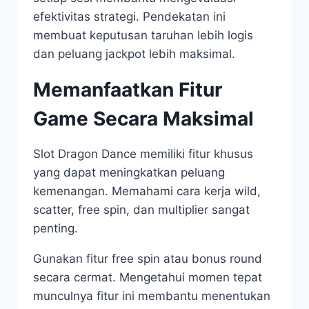
efektivitas strategi. Pendekatan ini
membuat keputusan taruhan lebih logis
dan peluang jackpot lebih maksimal.
Memanfaatkan Fitur
Game Secara Maksimal
Slot Dragon Dance memiliki fitur khusus
yang dapat meningkatkan peluang
kemenangan. Memahami cara kerja wild,
scatter, free spin, dan multiplier sangat
penting.
Gunakan fitur free spin atau bonus round
secara cermat. Mengetahui momen tepat
munculnya fitur ini membantu menentukan