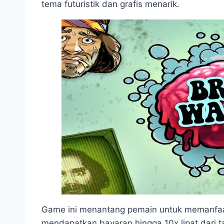
tema futuristik dan grafis menarik.
Game ini menantang pemain untuk memanfaat
mendapatkan bayaran hingga 10x lipat dar