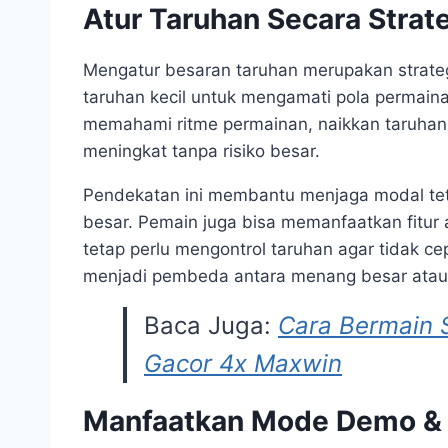
Atur Taruhan Secara Strat
Mengatur besaran taruhan merupakan strateg
taruhan kecil untuk mengamati pola permain
memahami ritme permainan, naikkan taruhan
meningkat tanpa risiko besar.
Pendekatan ini membantu menjaga modal t
besar. Pemain juga bisa memanfaatkan fitu
tetap perlu mengontrol taruhan agar tidak cep
menjadi pembeda antara menang besar atau 
Baca Juga:
Cara Bermain S
Gacor 4x Maxwin
Manfaatkan Mode Demo & 