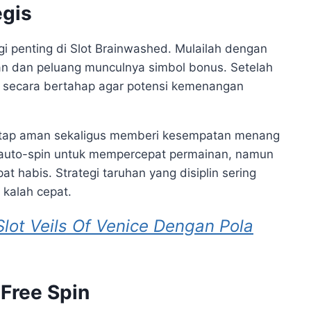
egis
i penting di Slot Brainwashed. Mulailah dengan
an dan peluang munculnya simbol bonus. Setelah
 secara bertahap agar potensi kemenangan
etap aman sekaligus memberi kesempatan menang
r auto-spin untuk mempercepat permainan, namun
at habis. Strategi taruhan yang disiplin sering
kalah cepat.
lot Veils Of Venice Dengan Pola
Free Spin