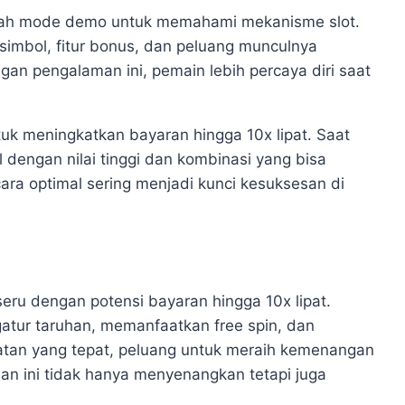
alah mode demo untuk memahami mekanisme slot.
simbol, fitur bonus, dan peluang munculnya
gan pengalaman ini, pemain lebih percaya diri saat
uk meningkatkan bayaran hingga 10x lipat. Saat
 dengan nilai tinggi dan kombinasi yang bisa
ara optimal sering menjadi kunci kesuksesan di
ru dengan potensi bayaran hingga 10x lipat.
gatur taruhan, memanfaatkan free spin, dan
tan yang tepat, peluang untuk meraih kemenangan
an ini tidak hanya menyenangkan tetapi juga