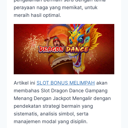
perayaan naga yang memikat, untuk
meraih hasil optimal.
Artikel ini
SLOT BONUS MELIMPAH
akan
membahas Slot Dragon Dance Gampang
Menang Dengan Jackpot Mengalir dengan
pendekatan strategi bermain yang
sistematis, analisis simbol, serta
manajemen modal yang disiplin.