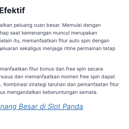
Efektif
malkan peluang cuan besar. Memulai dengan
tahap saat kemenangan muncul merupakan
elain itu, memanfaatkan fitur auto spin dengan
eluaran sekaligus menjaga ritme permainan tetap
manfaatkan fitur bonus dan free spin secara
khusus dan memanfaatkan momen free spin dapat
 Kombinasi strategi taruhan dan pemanfaatan fitur
arus mengandalkan keberuntungan semata.
nang Besar di Slot Panda