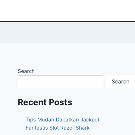
Search
Search
Recent Posts
Tips Mudah Dapatkan Jackpot
Fantastis Slot Razor Shark