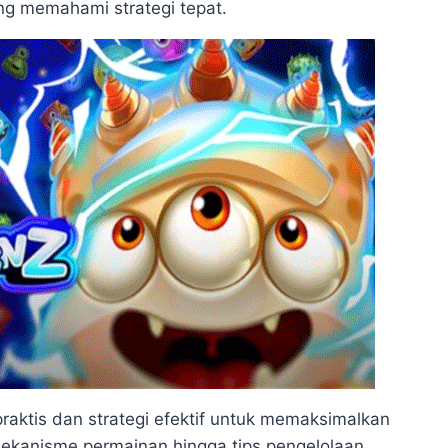
ng memahami strategi tepat.
raktis dan strategi efektif untuk memaksimalkan
ekanisme permainan hingga tips pengelolaan