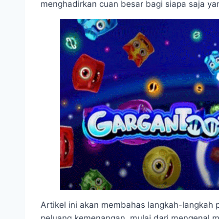
menghadirkan cuan besar bagi siapa saja ya
Artikel ini akan membahas langkah-langkah p
peluang kemenangan, mulai dari mengenal m