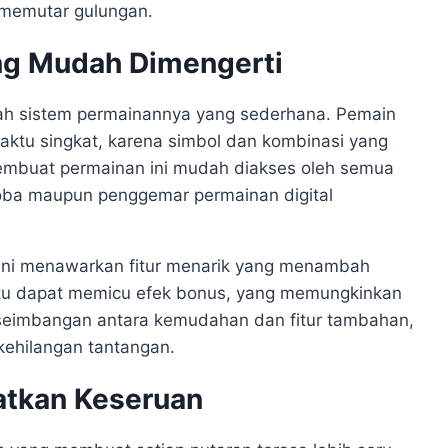
i memutar gulungan.
g Mudah Dimengerti
lah sistem permainannya yang sederhana. Pemain
ktu singkat, karena simbol dan kombinasi yang
 membuat permainan ini mudah diakses oleh semua
coba maupun penggemar permainan digital
 ini menawarkan fitur menarik yang menambah
entu dapat memicu efek bonus, yang memungkinkan
seimbangan antara kemudahan dan fitur tambahan,
kehilangan tantangan.
atkan Keseruan