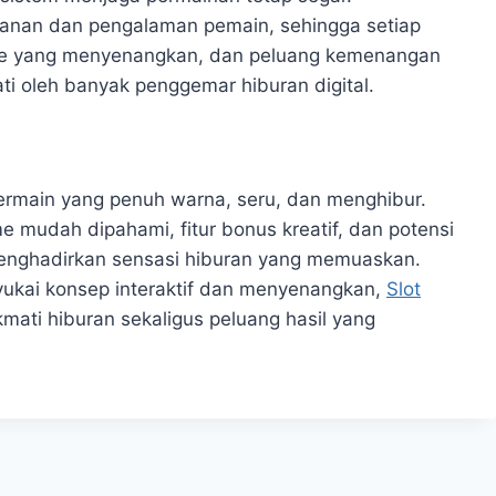
nan dan pengalaman pemain, sehingga setiap
isme yang menyenangkan, dan peluang kemenangan
ti oleh banyak penggemar hiburan digital.
rmain yang penuh warna, seru, dan menghibur.
 mudah dipahami, fitur bonus kreatif, dan potensi
menghadirkan sensasi hiburan yang memuaskan.
yukai konsep interaktif dan menyenangkan,
Slot
kmati hiburan sekaligus peluang hasil yang