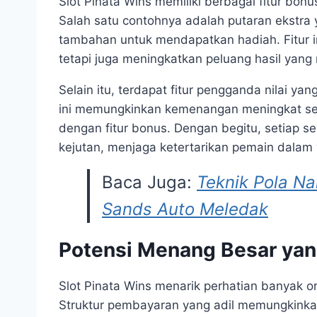
Slot Pinata Wins memiliki berbagai fitur bon
Salah satu contohnya adalah putaran ekstr
tambahan untuk mendapatkan hadiah. Fitur i
tetapi juga meningkatkan peluang hasil yan
Selain itu, terdapat fitur pengganda nilai y
ini memungkinkan kemenangan meningkat seca
dengan fitur bonus. Dengan begitu, setiap s
kejutan, menjaga ketertarikan pemain dalam
Baca Juga:
Teknik Pola Na
Sands Auto Meledak
Potensi Menang Besar ya
Slot Pinata Wins menarik perhatian banyak 
Struktur pembayaran yang adil memungkinka