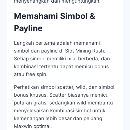
menyenangkan dan menguntungkan.
Memahami Simbol &
Payline
Langkah pertama adalah memahami
simbol dan payline di Slot Mining Rush.
Setiap simbol memiliki nilai berbeda, dan
kombinasi tertentu dapat memicu bonus
atau free spin.
Perhatikan simbol scatter, wild, dan simbol
bonus khusus. Scatter biasanya memicu
putaran gratis, sedangkan wild membantu
menyelesaikan kombinasi simbol untuk
kemenangan lebih besar dan peluang
Maxwin optimal.