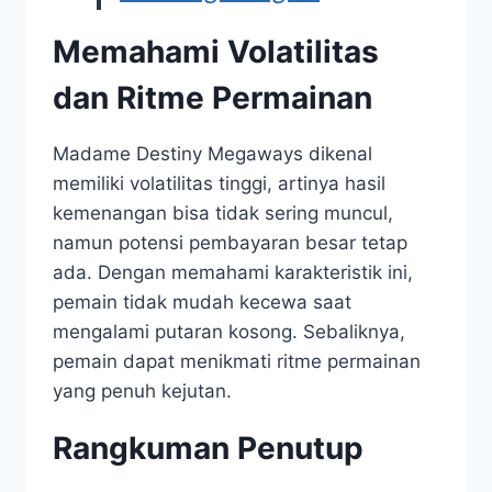
Memahami Volatilitas
dan Ritme Permainan
Madame Destiny Megaways dikenal
memiliki volatilitas tinggi, artinya hasil
kemenangan bisa tidak sering muncul,
namun potensi pembayaran besar tetap
ada. Dengan memahami karakteristik ini,
pemain tidak mudah kecewa saat
mengalami putaran kosong. Sebaliknya,
pemain dapat menikmati ritme permainan
yang penuh kejutan.
Rangkuman Penutup