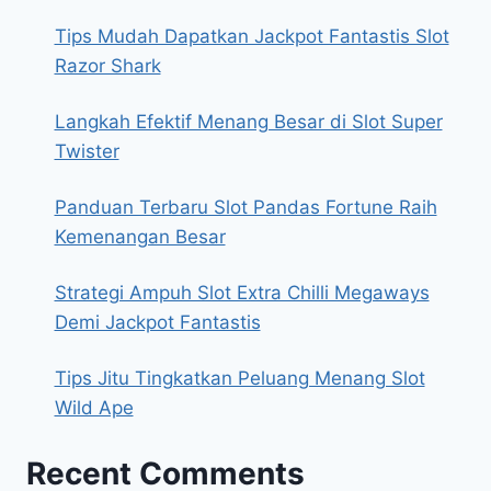
Tips Mudah Dapatkan Jackpot Fantastis Slot
Razor Shark
Langkah Efektif Menang Besar di Slot Super
Twister
Panduan Terbaru Slot Pandas Fortune Raih
Kemenangan Besar
Strategi Ampuh Slot Extra Chilli Megaways
Demi Jackpot Fantastis
Tips Jitu Tingkatkan Peluang Menang Slot
Wild Ape
Recent Comments