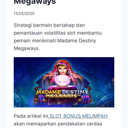
Megaways
11/23/2025
Strategi bermain bertahap dan
pemantauan volatilitas slot membantu
pemain menikmati Madame Destiny
Megaways.
Pada artikel ini,
SLOT BONUS MELIMPAH
akan memaparkan pendekatan cerdas