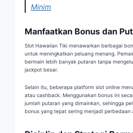
Minim
Manfaatkan Bonus dan Put
Slot Hawaiian Tiki menawarkan berbagai bon
untuk meningkatkan peluang menang. Pemain 
bermain lebih banyak putaran tanpa mengel
jackpot besar.
Selain itu, beberapa platform slot online m
atau cashback. Menggunakan bonus ini sec
jumlah putaran yang dimainkan, sehingga p
bonus yang tepat sering menjadi perbedaan