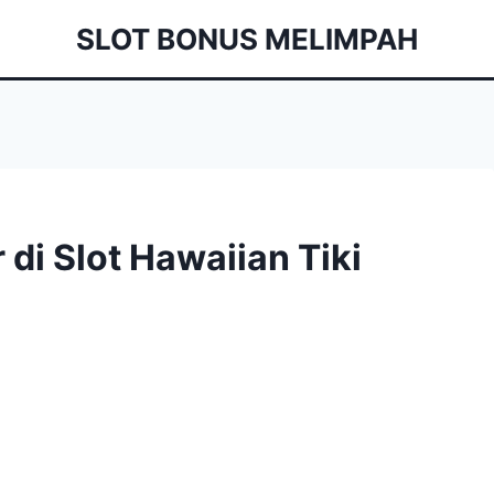
SLOT BONUS MELIMPAH
i Slot Hawaiian Tiki