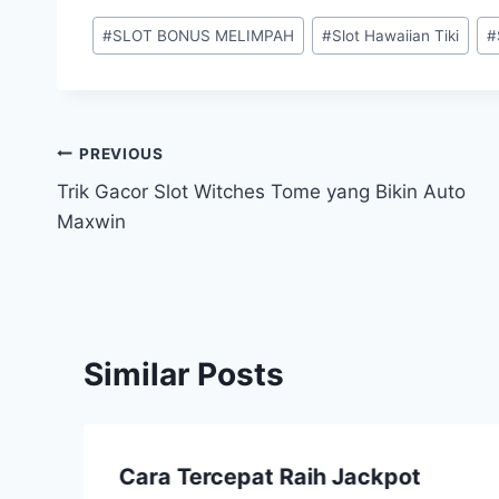
Post
#
SLOT BONUS MELIMPAH
#
Slot Hawaiian Tiki
#
Tags:
Post
PREVIOUS
Trik Gacor Slot Witches Tome yang Bikin Auto
navigation
Maxwin
Similar Posts
Cara Tercepat Raih Jackpot