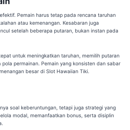
ain
n efektif. Pemain harus tetap pada rencana taruhan
kalahan atau kemenangan. Kesabaran juga
uncul setelah beberapa putaran, bukan instan pada
tepat untuk meningkatkan taruhan, memilih putaran
 pola permainan. Pemain yang konsisten dan sabar
emenangan besar di Slot Hawaiian Tiki.
nya soal keberuntungan, tetapi juga strategi yang
elola modal, memanfaatkan bonus, serta disiplin
a.