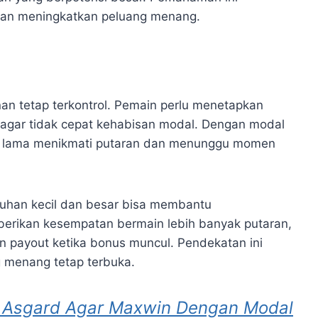
dan meningkatkan peluang menang.
n tetap terkontrol. Pemain perlu menetapkan
n agar tidak cepat kehabisan modal. Dengan modal
bih lama menikmati putaran dan menunggu momen
aruhan kecil dan besar bisa membantu
erikan kesempatan bermain lebih banyak putaran,
 payout ketika bonus muncul. Pendekatan ini
 menang tetap terbuka.
t Asgard Agar Maxwin Dengan Modal