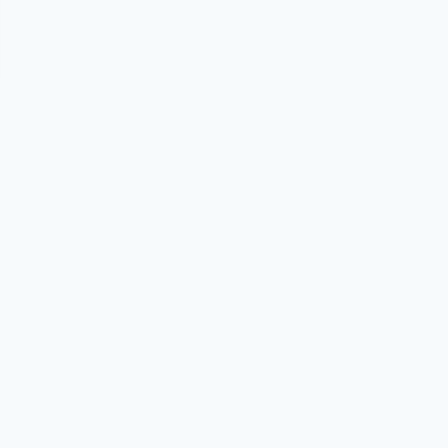
Cara Menang Besar Di Slot