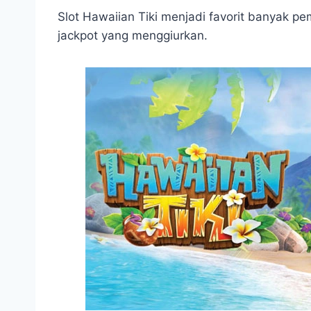
h
a
e
e
k
i
h
a
c
s
l
y
n
a
Slot Hawaiian Tiki menjadi favorit banyak pe
t
e
s
e
p
e
r
jackpot yang menggiurkan.
s
b
e
g
e
e
A
o
n
r
p
o
g
a
p
k
e
m
r