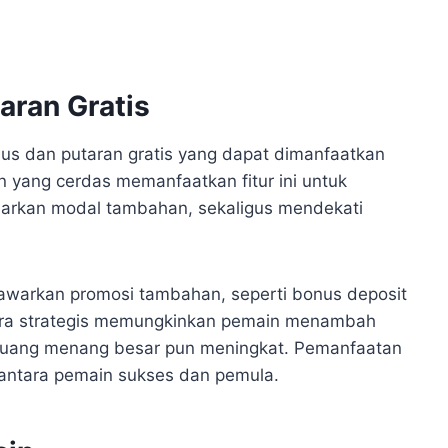
aran Gratis
us dan putaran gratis yang dapat dimanfaatkan
yang cerdas memanfaatkan fitur ini untuk
uarkan modal tambahan, sekaligus mendekati
enawarkan promosi tambahan, seperti bonus deposit
ara strategis memungkinkan pemain menambah
eluang menang besar pun meningkat. Pemanfaatan
 antara pemain sukses dan pemula.