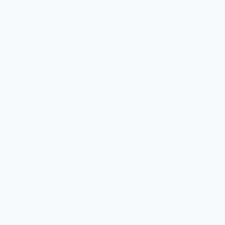
Cara Cepat Pecahkan Jackpot