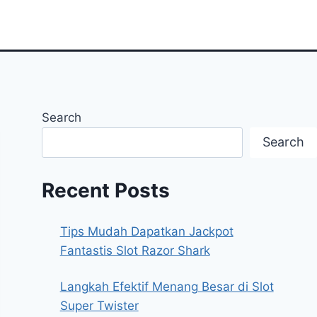
Search
Search
Recent Posts
Tips Mudah Dapatkan Jackpot
Fantastis Slot Razor Shark
Langkah Efektif Menang Besar di Slot
Super Twister