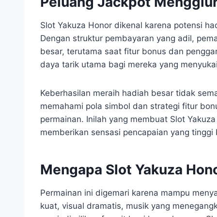
Peluang Jackpot Menggiu
Slot Yakuza Honor dikenal karena potensi h
Dengan struktur pembayaran yang adil, pema
besar, terutama saat fitur bonus dan pengga
daya tarik utama bagi mereka yang menyuka
Keberhasilan meraih hadiah besar tidak se
memahami pola simbol dan strategi fitur bo
permainan. Inilah yang membuat Slot Yakuz
memberikan sensasi pencapaian yang tinggi 
Mengapa Slot Yakuza Hono
Permainan ini digemari karena mampu menyaj
kuat, visual dramatis, musik yang menegang