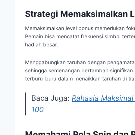
Strategi Memaksimalkan L
Memaksimalkan level bonus memerlukan fok
Pemain bisa mencatat frekuensi simbol ter
hadiah besar.
Menggabungkan taruhan dengan pengamatan 
sehingga kemenangan bertambah signifikan.
terburu-buru dalam menaikkan taruhan di tiap
Baca Juga:
Rahasia Maksimal 
100
Memahami Pola Spin dan 