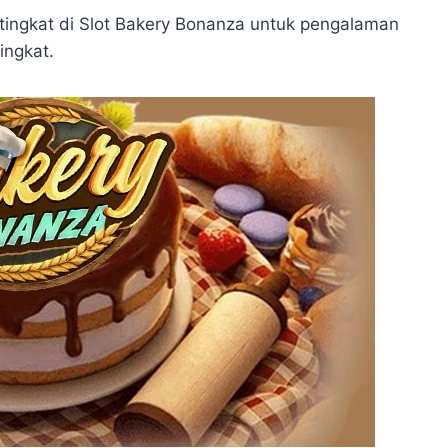
rtingkat di Slot Bakery Bonanza untuk pengalaman
ingkat.