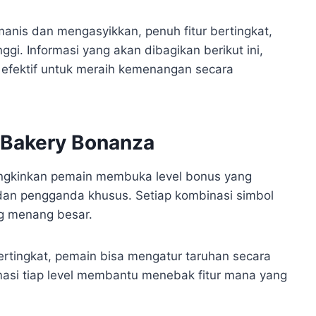
anis dan mengasyikkan, penuh fitur bertingkat,
gi. Informasi yang akan dibagikan berikut ini,
efektif untuk meraih kemenangan secara
 Bakery Bonanza
ungkinkan pemain membuka level bonus yang
an pengganda khusus. Setiap kombinasi simbol
ng menang besar.
tingkat, pemain bisa mengatur taruhan secara
masi tiap level membantu menebak fitur mana yang