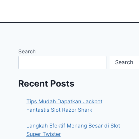
Search
Search
Recent Posts
Tips Mudah Dapatkan Jackpot
Fantastis Slot Razor Shark
Langkah Efektif Menang Besar di Slot
Super Twister