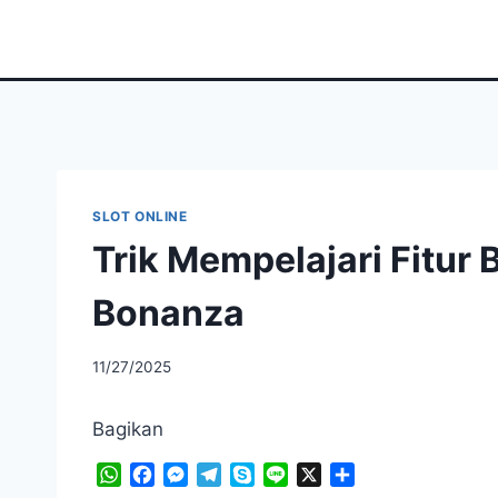
Skip
to
content
SLOT ONLINE
Trik Mempelajari Fitur 
Bonanza
11/27/2025
Bagikan
W
F
M
T
S
L
X
S