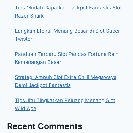
Tips Mudah Dapatkan Jackpot Fantastis Slot
Razor Shark
Langkah Efektif Menang Besar di Slot Super
Twister
Panduan Terbaru Slot Pandas Fortune Raih
Kemenangan Besar
Strategi Ampuh Slot Extra Chilli Megaways
Demi Jackpot Fantastis
Tips Jitu Tingkatkan Peluang Menang Slot
Wild Ape
Recent Comments