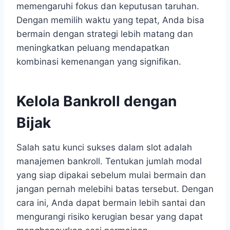
memengaruhi fokus dan keputusan taruhan.
Dengan memilih waktu yang tepat, Anda bisa
bermain dengan strategi lebih matang dan
meningkatkan peluang mendapatkan
kombinasi kemenangan yang signifikan.
Kelola Bankroll dengan
Bijak
Salah satu kunci sukses dalam slot adalah
manajemen bankroll. Tentukan jumlah modal
yang siap dipakai sebelum mulai bermain dan
jangan pernah melebihi batas tersebut. Dengan
cara ini, Anda dapat bermain lebih santai dan
mengurangi risiko kerugian besar yang dapat