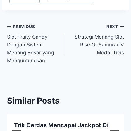
Post
PREVIOUS
NEXT
Slot Fruity Candy
Strategi Menang Slot
navigation
Dengan Sistem
Rise Of Samurai IV
Menang Besar yang
Modal Tipis
Menguntungkan
Similar Posts
Trik Cerdas Mencapai Jackpot Di