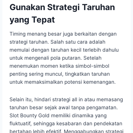
Gunakan Strategi Taruhan
yang Tepat
Timing menang besar juga berkaitan dengan
strategi taruhan. Salah satu cara adalah
memulai dengan taruhan kecil terlebih dahulu
untuk mengenali pola putaran. Setelah
menemukan momen ketika simbol-simbol
penting sering muncul, tingkatkan taruhan
untuk memaksimalkan potensi kemenangan.
Selain itu, hindari strategi all in atau memasang
taruhan besar sejak awal tanpa pengamatan.
Slot Bounty Gold memiliki dinamika yang
fluktuatif, sehingga kesabaran dan pendekatan
bertahap lebih efektif. Menggabungkan strategi