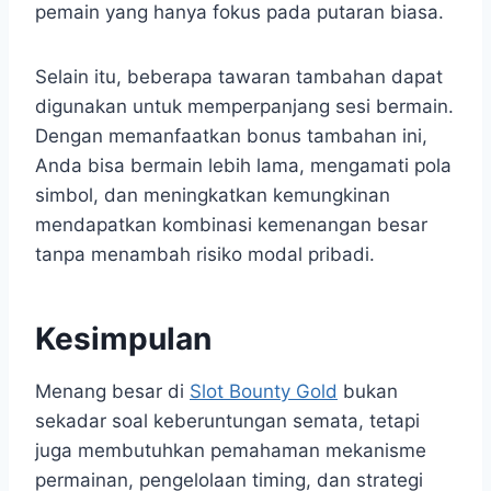
pemain yang hanya fokus pada putaran biasa.
Selain itu, beberapa tawaran tambahan dapat
digunakan untuk memperpanjang sesi bermain.
Dengan memanfaatkan bonus tambahan ini,
Anda bisa bermain lebih lama, mengamati pola
simbol, dan meningkatkan kemungkinan
mendapatkan kombinasi kemenangan besar
tanpa menambah risiko modal pribadi.
Kesimpulan
Menang besar di
Slot Bounty Gold
bukan
sekadar soal keberuntungan semata, tetapi
juga membutuhkan pemahaman mekanisme
permainan, pengelolaan timing, dan strategi