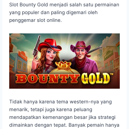
a
c
s
l
y
n
a
Slot Bounty Gold menjadi salah satu permainan
t
e
s
e
p
e
r
yang populer dan paling digemari oleh
s
b
e
g
e
e
penggemar slot online.
A
o
n
r
p
o
g
a
p
k
e
m
r
Tidak hanya karena tema western-nya yang
menarik, tetapi juga karena peluang
mendapatkan kemenangan besar jika strategi
dimainkan dengan tepat. Banyak pemain hanya