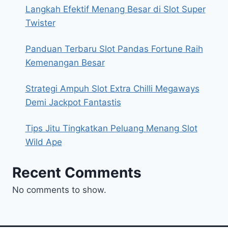
Langkah Efektif Menang Besar di Slot Super
Twister
Panduan Terbaru Slot Pandas Fortune Raih
Kemenangan Besar
Strategi Ampuh Slot Extra Chilli Megaways
Demi Jackpot Fantastis
Tips Jitu Tingkatkan Peluang Menang Slot
Wild Ape
Recent Comments
No comments to show.