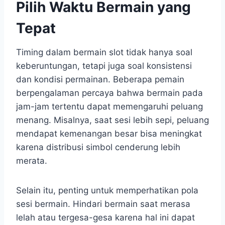
Pilih Waktu Bermain yang
Tepat
Timing dalam bermain slot tidak hanya soal
keberuntungan, tetapi juga soal konsistensi
dan kondisi permainan. Beberapa pemain
berpengalaman percaya bahwa bermain pada
jam-jam tertentu dapat memengaruhi peluang
menang. Misalnya, saat sesi lebih sepi, peluang
mendapat kemenangan besar bisa meningkat
karena distribusi simbol cenderung lebih
merata.
Selain itu, penting untuk memperhatikan pola
sesi bermain. Hindari bermain saat merasa
lelah atau tergesa-gesa karena hal ini dapat