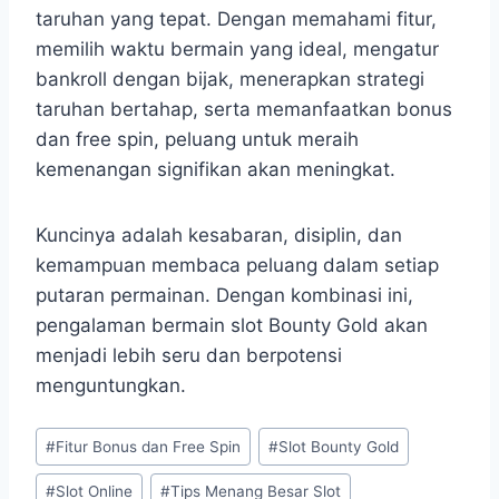
taruhan yang tepat. Dengan memahami fitur,
memilih waktu bermain yang ideal, mengatur
bankroll dengan bijak, menerapkan strategi
taruhan bertahap, serta memanfaatkan bonus
dan free spin, peluang untuk meraih
kemenangan signifikan akan meningkat.
Kuncinya adalah kesabaran, disiplin, dan
kemampuan membaca peluang dalam setiap
putaran permainan. Dengan kombinasi ini,
pengalaman bermain slot Bounty Gold akan
menjadi lebih seru dan berpotensi
menguntungkan.
Post
#
Fitur Bonus dan Free Spin
#
Slot Bounty Gold
Tags:
#
Slot Online
#
Tips Menang Besar Slot