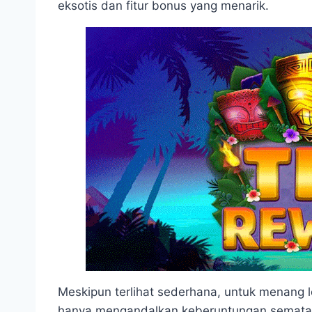
eksotis dan fitur bonus yang menarik.
Meskipun terlihat sederhana, untuk menang l
hanya mengandalkan keberuntungan semata