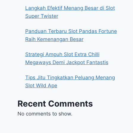
Langkah Efektif Menang Besar di Slot
Super Twister
Panduan Terbaru Slot Pandas Fortune
Raih Kemenangan Besar
Strategi Ampuh Slot Extra Chilli
Megaways Demi Jackpot Fantastis
Tips Jitu Tingkatkan Peluang Menang
Slot Wild Ape
Recent Comments
No comments to show.