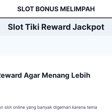
SLOT BONUS MELIMPAH
Slot Tiki Reward Jackpot
i Reward Agar Menang Lebih
an slot online yang banyak digemari karena tema