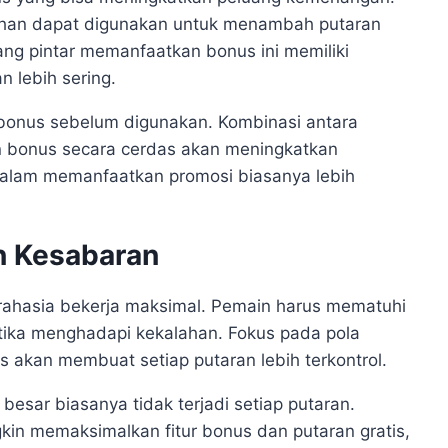
bahan dapat digunakan untuk menambah putaran
ng pintar memanfaatkan bonus ini memiliki
 lebih sering.
 bonus sebelum digunakan. Kombinasi antara
n bonus secara cerdas akan meningkatkan
 dalam memanfaatkan promosi biasanya lebih
n Kesabaran
i rahasia bekerja maksimal. Pemain harus mematuhi
tika menghadapi kekalahan. Fokus pada pola
 akan membuat setiap putaran lebih terkontrol.
esar biasanya tidak terjadi setiap putaran.
kin memaksimalkan fitur bonus dan putaran gratis,