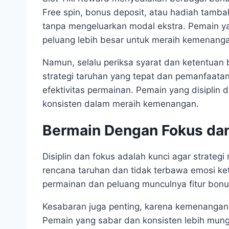
Free spin, bonus deposit, atau hadiah tam
tanpa mengeluarkan modal ekstra. Pemain ya
peluang lebih besar untuk meraih kemenangan
Namun, selalu periksa syarat dan ketentuan
strategi taruhan yang tepat dan pemanfaata
efektivitas permainan. Pemain yang disiplin
konsisten dalam meraih kemenangan.
Bermain Dengan Fokus da
Disiplin dan fokus adalah kunci agar strateg
rencana taruhan dan tidak terbawa emosi ke
permainan dan peluang munculnya fitur bonus
Kesabaran juga penting, karena kemenangan b
Pemain yang sabar dan konsisten lebih mung