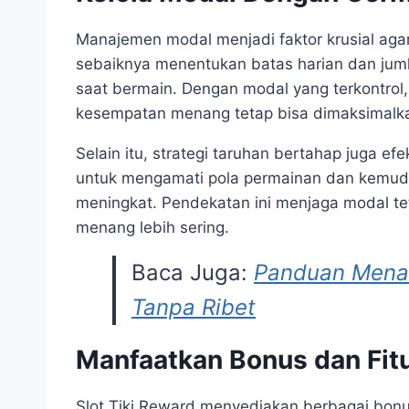
Manajemen modal menjadi faktor krusial aga
sebaiknya menentukan batas harian dan juml
saat bermain. Dengan modal yang terkontrol,
kesempatan menang tetap bisa dimaksimalk
Selain itu, strategi taruhan bertahap juga ef
untuk mengamati pola permainan dan kemud
meningkat. Pendekatan ini menjaga modal t
menang lebih sering.
Baca Juga:
Panduan Menan
Tanpa Ribet
Manfaatkan Bonus dan Fit
Slot Tiki Reward menyediakan berbagai bon