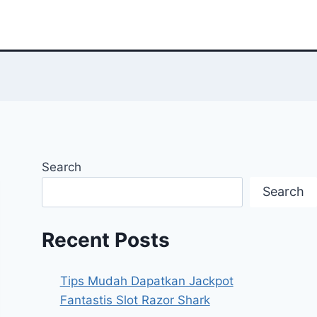
Search
Search
Recent Posts
Tips Mudah Dapatkan Jackpot
Fantastis Slot Razor Shark