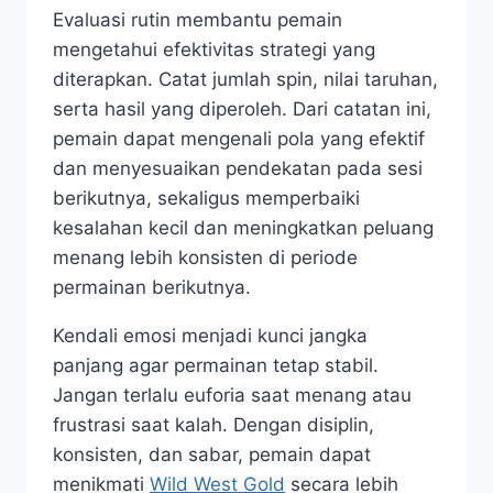
Evaluasi rutin membantu pemain
mengetahui efektivitas strategi yang
diterapkan. Catat jumlah spin, nilai taruhan,
serta hasil yang diperoleh. Dari catatan ini,
pemain dapat mengenali pola yang efektif
dan menyesuaikan pendekatan pada sesi
berikutnya, sekaligus memperbaiki
kesalahan kecil dan meningkatkan peluang
menang lebih konsisten di periode
permainan berikutnya.
Kendali emosi menjadi kunci jangka
panjang agar permainan tetap stabil.
Jangan terlalu euforia saat menang atau
frustrasi saat kalah. Dengan disiplin,
konsisten, dan sabar, pemain dapat
menikmati
Wild West Gold
secara lebih