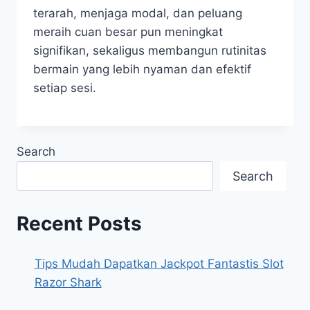
terarah, menjaga modal, dan peluang
meraih cuan besar pun meningkat
signifikan, sekaligus membangun rutinitas
bermain yang lebih nyaman dan efektif
setiap sesi.
Search
Search
Recent Posts
Tips Mudah Dapatkan Jackpot Fantastis Slot
Razor Shark