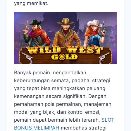
yang memikat.
Banyak pemain mengandalkan
keberuntungan semata, padahal strategi
yang tepat bisa meningkatkan peluang
kemenangan secara signifikan. Dengan
pemahaman pola permainan, manajemen
modal yang bijak, dan kontrol emosi,
pemain dapat bermain lebih terarah.
SLOT
BONUS MELIMPAH
membahas strategi