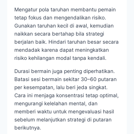
Mengatur pola taruhan membantu pemain
tetap fokus dan mengendalikan risiko.
Gunakan taruhan kecil di awal, kemudian
naikkan secara bertahap bila strategi
berjalan baik. Hindari taruhan besar secara
mendadak karena dapat meningkatkan
risiko kehilangan modal tanpa kendali.
Durasi bermain juga penting diperhatikan.
Batasi sesi bermain sekitar 30–60 putaran
per kesempatan, lalu beri jeda singkat.
Cara ini menjaga konsentrasi tetap optimal,
mengurangi kelelahan mental, dan
memberi waktu untuk mengevaluasi hasil
sebelum melanjutkan strategi di putaran
berikutnya.