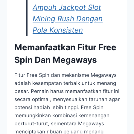
Ampuh Jackpot Slot
Mining Rush Dengan
Pola Konsisten
Memanfaatkan Fitur Free
Spin Dan Megaways
Fitur Free Spin dan mekanisme Megaways
adalah kesempatan terbaik untuk menang
besar. Pemain harus memanfaatkan fitur ini
secara optimal, menyesuaikan taruhan agar
potensi hadiah lebih tinggi. Free Spin
memungkinkan kombinasi kemenangan
berturut-turut, sementara Megaways
menciptakan ribuan peluang menang