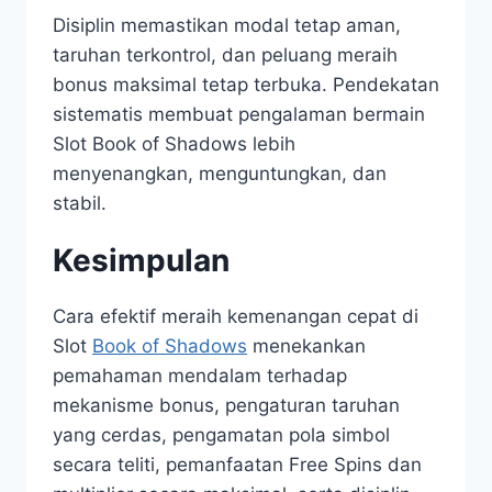
Disiplin memastikan modal tetap aman,
taruhan terkontrol, dan peluang meraih
bonus maksimal tetap terbuka. Pendekatan
sistematis membuat pengalaman bermain
Slot Book of Shadows lebih
menyenangkan, menguntungkan, dan
stabil.
Kesimpulan
Cara efektif meraih kemenangan cepat di
Slot
Book of Shadows
menekankan
pemahaman mendalam terhadap
mekanisme bonus, pengaturan taruhan
yang cerdas, pengamatan pola simbol
secara teliti, pemanfaatan Free Spins dan