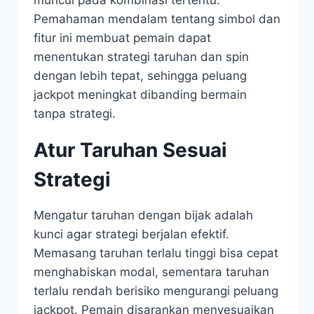
Pemahaman mendalam tentang simbol dan
fitur ini membuat pemain dapat
menentukan strategi taruhan dan spin
dengan lebih tepat, sehingga peluang
jackpot meningkat dibanding bermain
tanpa strategi.
Atur Taruhan Sesuai
Strategi
Mengatur taruhan dengan bijak adalah
kunci agar strategi berjalan efektif.
Memasang taruhan terlalu tinggi bisa cepat
menghabiskan modal, sementara taruhan
terlalu rendah berisiko mengurangi peluang
jackpot. Pemain disarankan menyesuaikan