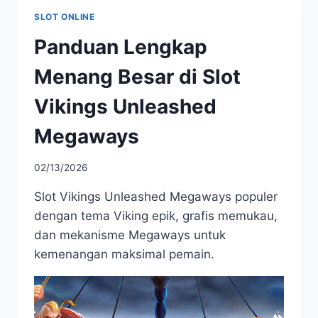
SLOT ONLINE
Panduan Lengkap
Menang Besar di Slot
Vikings Unleashed
Megaways
02/13/2026
Slot Vikings Unleashed Megaways populer
dengan tema Viking epik, grafis memukau,
dan mekanisme Megaways untuk
kemenangan maksimal pemain.