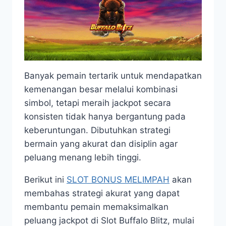
Banyak pemain tertarik untuk mendapatkan
kemenangan besar melalui kombinasi
simbol, tetapi meraih jackpot secara
konsisten tidak hanya bergantung pada
keberuntungan. Dibutuhkan strategi
bermain yang akurat dan disiplin agar
peluang menang lebih tinggi.
Berikut ini
SLOT BONUS MELIMPAH
akan
membahas strategi akurat yang dapat
membantu pemain memaksimalkan
peluang jackpot di Slot Buffalo Blitz, mulai