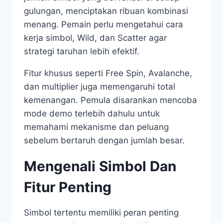
gulungan, menciptakan ribuan kombinasi
menang. Pemain perlu mengetahui cara
kerja simbol, Wild, dan Scatter agar
strategi taruhan lebih efektif.
Fitur khusus seperti Free Spin, Avalanche,
dan multiplier juga memengaruhi total
kemenangan. Pemula disarankan mencoba
mode demo terlebih dahulu untuk
memahami mekanisme dan peluang
sebelum bertaruh dengan jumlah besar.
Mengenali Simbol Dan
Fitur Penting
Simbol tertentu memiliki peran penting