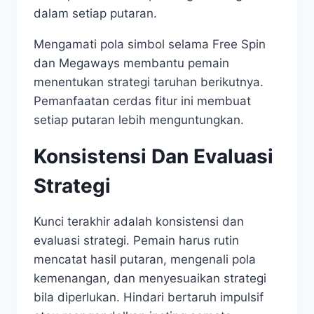
dalam setiap putaran.
Mengamati pola simbol selama Free Spin
dan Megaways membantu pemain
menentukan strategi taruhan berikutnya.
Pemanfaatan cerdas fitur ini membuat
setiap putaran lebih menguntungkan.
Konsistensi Dan Evaluasi
Strategi
Kunci terakhir adalah konsistensi dan
evaluasi strategi. Pemain harus rutin
mencatat hasil putaran, mengenali pola
kemenangan, dan menyesuaikan strategi
bila diperlukan. Hindari bertaruh impulsif