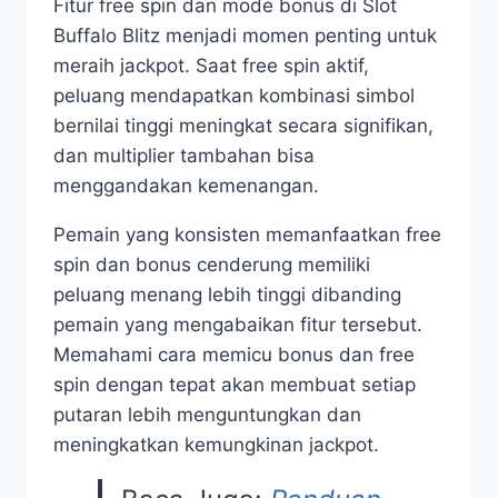
Fitur free spin dan mode bonus di Slot
Buffalo Blitz menjadi momen penting untuk
meraih jackpot. Saat free spin aktif,
peluang mendapatkan kombinasi simbol
bernilai tinggi meningkat secara signifikan,
dan multiplier tambahan bisa
menggandakan kemenangan.
Pemain yang konsisten memanfaatkan free
spin dan bonus cenderung memiliki
peluang menang lebih tinggi dibanding
pemain yang mengabaikan fitur tersebut.
Memahami cara memicu bonus dan free
spin dengan tepat akan membuat setiap
putaran lebih menguntungkan dan
meningkatkan kemungkinan jackpot.