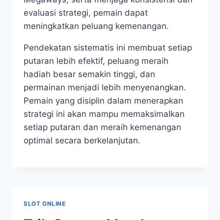
evaluasi strategi, pemain dapat
meningkatkan peluang kemenangan.
Pendekatan sistematis ini membuat setiap
putaran lebih efektif, peluang meraih
hadiah besar semakin tinggi, dan
permainan menjadi lebih menyenangkan.
Pemain yang disiplin dalam menerapkan
strategi ini akan mampu memaksimalkan
setiap putaran dan meraih kemenangan
optimal secara berkelanjutan.
SLOT ONLINE